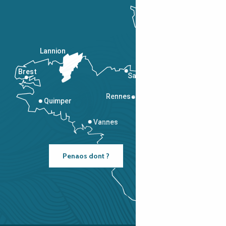
Lannion
Brest
Saint-Malo
Rennes
Quimper
Vannes
Penaos dont ?