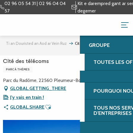
Aller
02 96 05 54 31 | 02 96 04 04
Kit e darempred gant ar ser
au
57
degemer
contenu
LOI - CITÉ DES 
principal
#5646681
Ti an Douristed an Aod ar Vein Ruz
Cité des télécoms
GROUPE
TOUTES LES OF
Cité des télécoms
PARC À THÈMES
Parc du Radôme, 22560 Pleumeur-Bodou
GLOBAL.GETTING_THERE
POURQUOI NOUS
J'y vais en train !
Ajouter aux favoris
GLOBAL.SHARE
TOUS NOS SER
D'ENTREPRISES