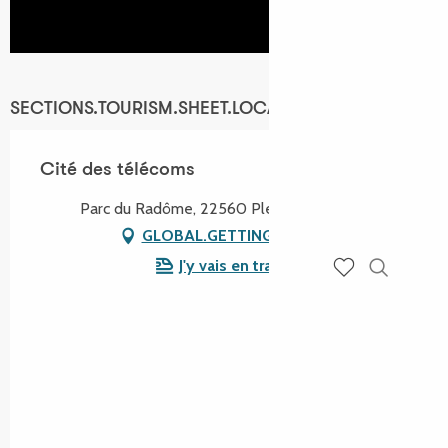
SECTIONS.TOURISM.SHEET.LOCATION
Cité des télécoms
Parc du Radôme, 22560 Pleumeur-Bodou
GLOBAL.GETTING_THERE
J'y vais en train !
Recherch
Voir les favoris