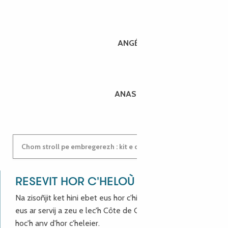
ANGÉLIQUE
ANASTASYIA
Chom stroll pe embregerezh : kit e darempred ganeomp !
RESEVIT HOR C'HELOÙ !
Na zisoñjit ket hini ebet eus hor c'hinnigoù mat ha keleier
eus ar servij a zeu e lec'h Côte de Granit Rose, enskrivit
hoc'h anv d'hor c'heleier.