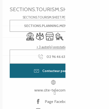
Ouverture et coordonnées
SECTIONS.TOURISM.SHEET.PERIODS.U
SECTIONS.TOURISM.SHEET.PERIODS.DETAILS
SECTIONS.PLANNING.MENU.ORDER
Aire de pique nique
Salle de réunion
Boutique
Jeux pour enfants / Espace jeux
Séminaires
Toilettes
+ 3 autre(s) prestation(s)
02 96 46 63
▒▒
Contacteur par email
www.cite-telecoms.com
Page Facebook