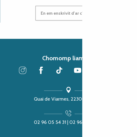
En em enskrivit d'ar c'heleier
Chomomp liammet
Quai de Viarmes, 22300 Lannion
02 96 05 54 31 | 02 96 04 04 57