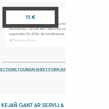
Cité des télécoms
15
€
Nouvelles expositions, animations inédites et découvertes
étonnantes : La Cité des Télécoms n’en fini pas de vous
surprendre ! En 2026, de nombreuses nouveautés vous...
Pleumeur-Bodou
SECTIONS.TOURISM.SHEET.FORM.ISSUE_REPORT.REPORT_I
KEJAÑ GANT AR SERVIJ A ZEU !