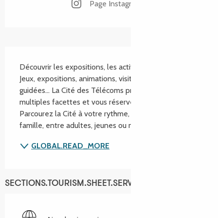
Page Instagram
SECTIONS.TOURISM.SHEET.DESCRIPTION
Découvrir les expositions, les activités et le Radôme 
Jeux, expositions, animations, visites libres ou 
guidées… La Cité des Télécoms présente de 
multiples facettes et vous réserve bien des surprises. 
Parcourez la Cité à votre rythme, que vous soyez en 
famille, entre adultes, jeunes ou moins jeunes…...
GLOBAL.READ_MORE
SECTIONS.TOURISM.SHEET.SERVICES