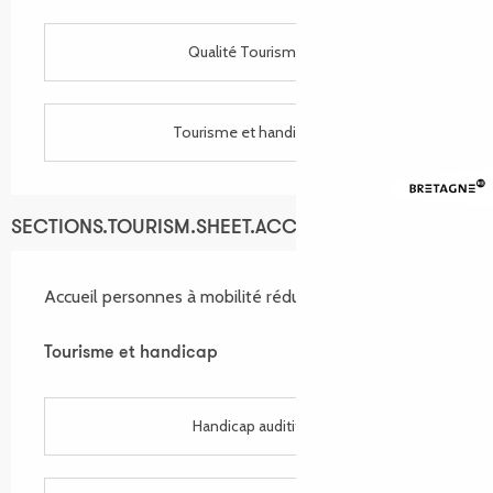
Qualité Tourisme
Tourisme et handicap
SECTIONS.TOURISM.SHEET.ACCESSIBILITY_SERVICES
Accueil personnes à mobilité réduite
Tourisme et handicap
Tourisme et handicap
Handicap auditif